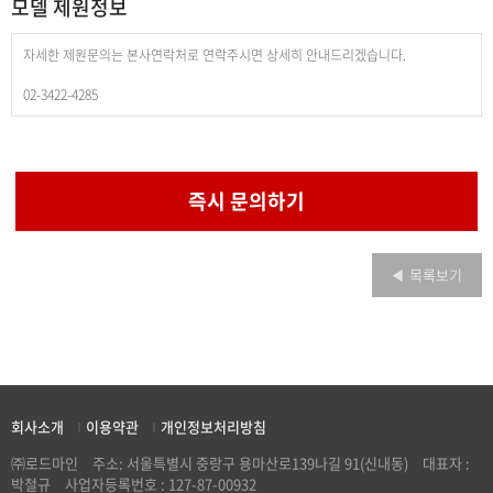
모델 제원정보
자세한 제원문의는 본사연락처로 연락주시면 상세히 안내드리겠습니다.
02-3422-4285
즉시 문의하기
목록보기
◀
회사소개
이용약관
개인정보처리방침
|
|
㈜로드마인
주소: 서울특별시 중랑구 용마산로139나길 91(신내동)
대표자 :
박철규
사업자등록번호 : 127-87-00932