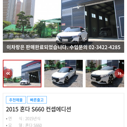
추천매물
빠른출고
2015 혼다 S660 컨셉에디션
▪ 연 식 : 2015년식
▪ 모 델 : 혼다 S660